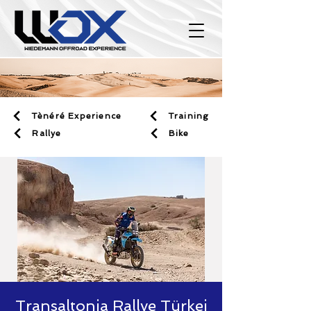
Tènéré Experience
Training
Rallye
Bike
Transaltonia Rallye Türkei