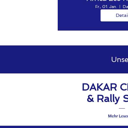
Fr., 01. Jan.
Da
Detai
Unse
DAKAR C
& Rally 
Mehr Lesen