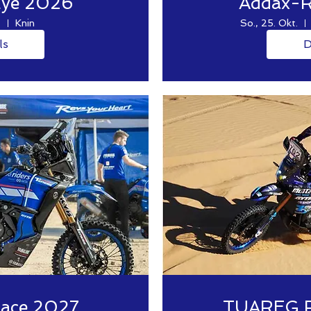
llye 2026
Addax-R
.
Knin
So., 25. Okt.
ls
D
Race 2027
TUAREG 