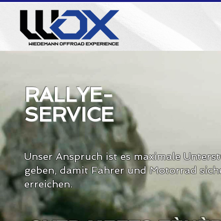
RALLYE-
SERVICE
Unser Anspruch ist es maximale Unters
geben, damit Fahrer und Motorrad siche
erreichen.​