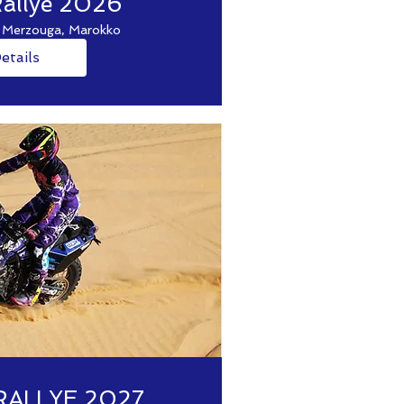
allye 2026
Merzouga, Marokko
etails
RALLYE 2027