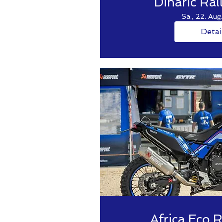
Dinaric Ra
Sa., 22. Aug
Detai
Africa Eco 