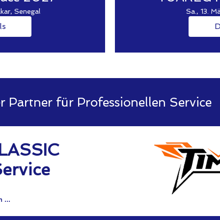
kar, Senegal
Sa., 13. M
ls
D
r Partner für Professionellen Service
LASSIC
Service
 ...