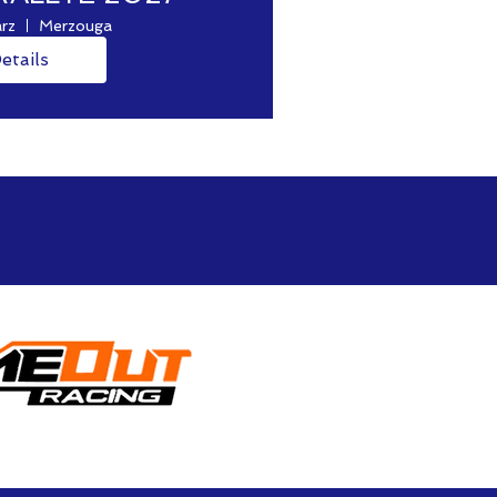
ärz
Merzouga
etails